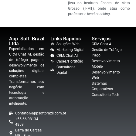
jitsu no Instituto Federal de Mato
Grosso (IFMT), onde atua como
professor e
head coaching
.
App Soft Brazil
Links Rápidos
Serviços
Ltda
Soluções Web
CRM Chat AI
Especializados em
Marketing Digital
Gestão de Tráfego
CRM Chat AI, gestão
Pago
CRM/Chat AI
de tráfego pago e
Desenvolvimento
Cases/Portifólio
desenvolvimento de
Mobile
Consultoria
soluções digitais
Desenvolvimento
Digital
completas.
Web
Transformamos seu
Sistemas
negócio com
Corporativos
tecnologia e
Consultoria Tech
automação
inteligente.
Contato@appsoftbrazil.com.br
+55 66 98134-
4859
Barra do Garças,
MP - Brasil