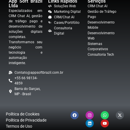
App Soft Brazil
Links Rápidos
Serviços
Ltda
Soluções Web
CRM Chat AI
Especializados em
Marketing Digital
Gestão de Tráfego
CRM Chat AI, gestão
Pago
CRM/Chat AI
de tráfego pago e
Desenvolvimento
Cases/Portifólio
desenvolvimento de
Mobile
Consultoria
soluções digitais
Desenvolvimento
Digital
completas.
Web
Transformamos seu
Sistemas
negócio com
Corporativos
tecnologia e
Consultoria Tech
automação
inteligente.
Contato@appsoftbrazil.com.br
+55 66 98134-
4859
Barra do Garças,
MP - Brasil
Política de Cookies
Política de Privacidade
Termos de Uso