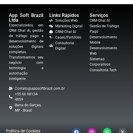
App Soft Brazil
Links Rápidos
Serviços
Ltda
Soluções Web
CRM Chat AI
Especializados em
Marketing Digital
Gestão de Tráfego
CRM Chat AI, gestão
Pago
CRM/Chat AI
de tráfego pago e
Desenvolvimento
Cases/Portifólio
desenvolvimento de
Mobile
Consultoria
soluções digitais
Desenvolvimento
Digital
completas.
Web
Transformamos seu
Sistemas
negócio com
Corporativos
tecnologia e
Consultoria Tech
automação
inteligente.
Contato@appsoftbrazil.com.br
+55 66 98134-
4859
Barra do Garças,
MP - Brasil
Política de Cookies